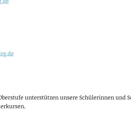
.de
s
rg.de
Oberstufe unterstützen unsere Schülerinnen und 
derkursen.