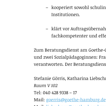
kooperiert sowohl schulin
Institutionen.
klärt vor Auftragsüberna
fachkompetenter und effe
Zum Bera­tungs­dienst am Goethe-Gym
und zwei Sozialpädagoginnen: Frau M
verantworten. Der Beratungsdiens
Stefanie Görris, Katharina Liebsch
Raum V 102
Tel: 040 428 9338 – 17
Mail:
goerris@goethe-hamburg.de