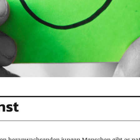
nst
von her­an­wach­sen­den jun­gen Men­schen gibt es n