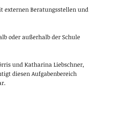
it externen Beratungsstellen und
alb oder außerhalb der Schule
ris und Katha­rina Lieb­sch­ner,
gt die­sen Auf­ga­ben­be­reich
r.