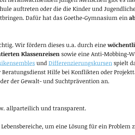
le auf­tre­ten oder die die Kin­der und Jugend­li­c
mit­brin­gen. Dafür hat das Goethe-Gymnasium ein
ab
chtig. Wir fördern dieses u.a. durch eine
wöchentli
tierten Klassenreisen
sowie eine Anti-Mobbing-W
ikensembles
und
Differenzierungskursen
spielt d
r Beratungsdienst Hilfe bei Konflikten oder Projek
oder der Gewalt- und Suchtprävention an.
zw. allparteilich und transparent.
n Lebensbereiche, um eine Lösung für ein Problem z