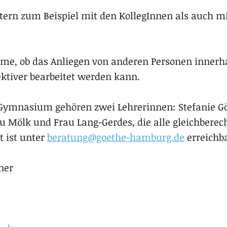
tern zum Beispiel mit den KollegInnen als auch m
hme, ob das Anliegen von anderen Personen innerh
ktiver bearbeitet werden kann.
nasium gehö­ren zwei Leh­re­rin­nen: Ste­fa­nie Gör­
ölk und Frau Lang-Gerdes, die alle gleich­be­rech­ti
t ist unter
beratung@goethe-hamburg.de
erreichba
ner