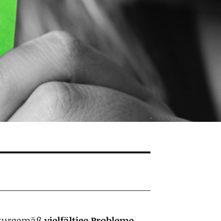
atur­ge­mäß
viel­fäl­tige Pro­bleme
,