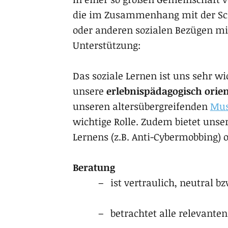
die im Zusam­men­hang mit der Schu
oder ande­ren sozia­len Bezü­gen 
Unterstützung:
Das soziale Lernen ist uns sehr wi
unsere
erlebnispädagogisch orien
unseren altersübergreifenden
Mus
wichtige Rolle. Zudem bietet unse
Lernens (z.B. Anti-Cybermobbing) 
Beratung
ist vertraulich, neutral b
betrachtet alle relevante