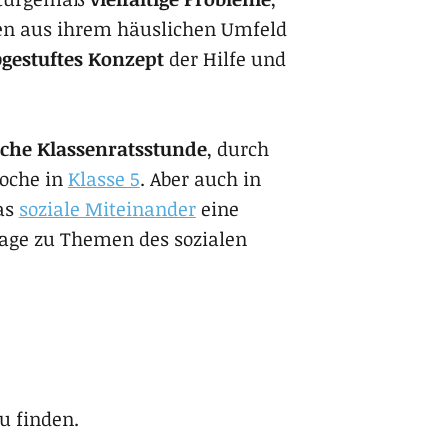
hen aus ihrem häus­li­chen Umfeld
ge­stuf­tes Kon­zept
der Hilfe und
che Klassenratsstunde
, durch
oche in
Klasse 5
. Aber auch in
as
soziale Miteinander
eine
ttage zu Themen des sozialen
u finden.