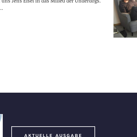
uns Jens Eisel in das Milieu der Underdogs.
t…
AKTUELLE AUSGABE