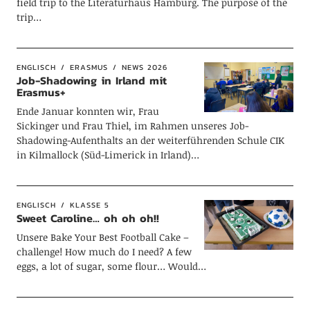
field trip to the Literaturhaus Hamburg. The purpose of the
trip…
ENGLISCH
ERASMUS
NEWS 2026
Job-Shadowing in Irland mit
Erasmus+
Ende Januar konnten wir, Frau
Sickinger und Frau Thiel, im Rahmen unseres Job-
Shadowing-Aufenthalts an der weiterführenden Schule CIK
in Kilmallock (Süd-Limerick in Irland)…
ENGLISCH
KLASSE 5
Sweet Caroline… oh oh oh!!
Unsere Bake Your Best Football Cake –
challenge! How much do I need? A few
eggs, a lot of sugar, some flour… Would…