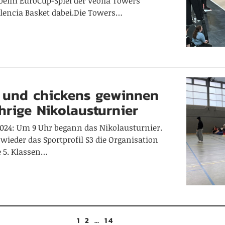
beim EuroCup-Spiel der Veolia Towers
encia Basket dabei.Die Towers…
s und chickens gewinnen
hrige Nikolausturnier
.2024: Um 9 Uhr begann das Nikolausturnier.
 wieder das Sportprofil S3 die Organisation
 5. Klassen…
1
2
…
14