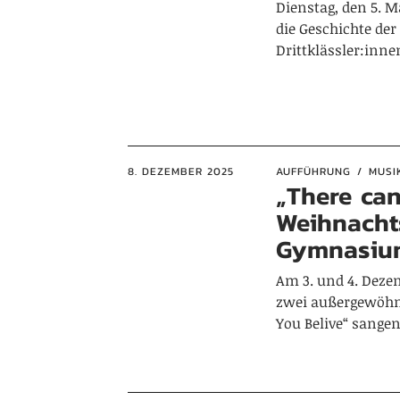
Dienstag, den 5. M
die Geschichte de
Drittklässler:inn
8. DEZEMBER 2025
AUFFÜHRUNG
MUSI
„There can
Weihnacht
Gymnasiu
Am 3. und 4. Deze
zwei außergewöhn
You Belive“ sange