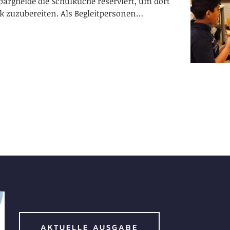
argheide die Schulküche reserviert, um dort
k zuzubereiten. Als Begleitpersonen…
AKTUELLE AUSGABE