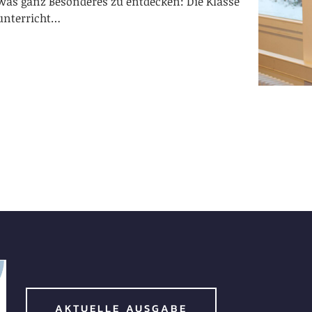
twas ganz Besonderes zu entdecken: Die Klasse
unterricht…
AKTUELLE AUSGABE