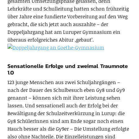
gesamten Umsetzungsphase gelassen, denn
Lehrkräfte und Schulleitung hatten schon frühzeitig
über Jahre eine fundierte Vorbereitung auf den Weg
gebracht, die sich jetzt auch auszahlte – der
Doppeljahrgang hat am Luruper Gymnasium ein
überaus erfolgreiches Abitur ‚gebaut’.
Sensationelle Erfolge und zweimal Traumnote
1.0
123 junge Men­schen aus zwei Schul­jahr­gängen –
nach der Dauer des Schul­be­such eben Gy8 und Gy9
ge­nannt – können sich mit ihrer Leis­tung sehen
lassen.
Und sensationell auch der Erfolg bei der
Bewältigung der Schulzeitverkürzung in Lurup: die
Gy8 SchülerInnen sind am Ende sogar noch einen
Hauch besser als die Gy9er – Die Umstellung erfolgte
also ohne Nachteile. Die Einzelleistungen sind