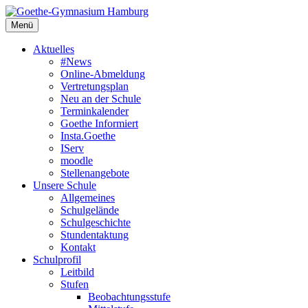
Goethe-Gymnasium Hamburg
Menü
Dichter am Schüler
Aktuelles
#News
Online-Abmeldung
Vertretungsplan
Neu an der Schule
Terminkalender
Goethe Informiert
Insta.Goethe
IServ
moodle
Stellenangebote
Unsere Schule
Allgemeines
Schulgelände
Schulgeschichte
Stundentaktung
Kontakt
Schulprofil
Leitbild
Stufen
Beobachtungsstufe