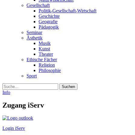
Gesellschaft
Politik-Gesellschaft-Wirtschaft
Geschichte
Geografie
Pädagogik
Seminar
Ästhetik
Musik
Kunst
Theater
Ethische Fächer
Religion
Philosophie
Sport
Suche
Info
Zugang iServ
Login iServ