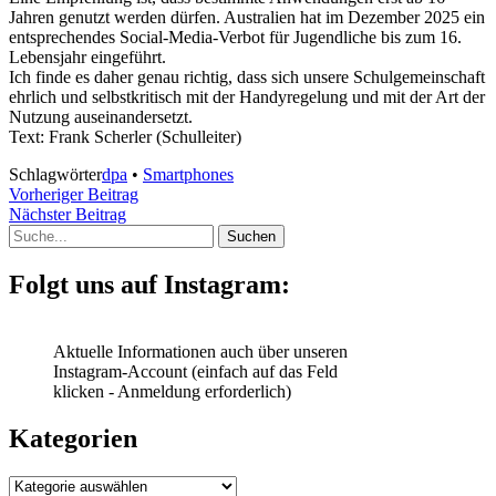
Jahren genutzt werden dürfen. Australien hat im Dezember 2025 ein
entsprechendes Social-Media-Verbot für Jugendliche bis zum 16.
Lebensjahr eingeführt.
Ich finde es daher genau richtig, dass sich unsere Schulgemeinschaft
ehrlich und selbstkritisch mit der Handyregelung und mit der Art der
Nutzung auseinandersetzt.
Text: Frank Scherler (Schulleiter)
Schlagwörter
dpa
•
Smartphones
Beitragsnavigation
Vorheriger
Vorheriger Beitrag
Nächster
Beitrag
Nächster Beitrag
Suche
Beitrag
Folgt uns auf Instagram:
Aktuelle Informationen auch über unseren
Instagram-Account (einfach auf das Feld
klicken - Anmeldung erforderlich)
Kategorien
Kategorien