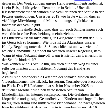
gewesen. Der Weg, auf dem unsere Handyregelung entstanden ist,
ist ein Beispiel für gelebte Demokratie in Schule. Über die
Klassensprecher:innen wurden alle Schüler:innen der Schule in den
Prozess eingebunden. Uns ist es 2019 wie heute wichtig, dass es
vielfältige Mitwirkungs- und Mitbestimmungsmöglichkeiten
innerhalb der Schule gibt.
Es hat für uns große Bedeutung, dass wir euch Schüler:innen auch
weiterhin in echte Entscheidungen einbeziehen.
Das Interview ist für mich eine gute Gelegenheit, um mit den SuS
ins Gespräch zu kommen. Wie groß ist die Akzeptanz unserer
Handy-Regelung unter den SuS tatsächlich ist und wie viel und
welche Handynutzung findet im Schatten unserer Regelung statt?
Wann ist eine Nutzung sinnvoll, wann ist sie für den Lernerfolg in
der Schule hinderlich?
Was können wir als Schule tun, um euch auf dem Weg zu einer
selbstbestimmten und reflektieren Nutzung des Handys zu
begleiten?
Aktuell sind besonders die Gefahren der sozialen Medien und
Videoplattformen wie TikTok, Instagram, YouTube oder Facebook
im Blick. Das EU-Parlament hat sich im November 2025 mit
deutlicher Mehrheit für einen verbesserten Schutz von
Minderjährigen im Internet ausgesprochen. Die Gefahren für die
körperliche und geistige Gesundheit von Kindern und Jugendlichen
im digitalen Raum sind mittlerweile klar benannt und nachgewiesen.
Eine Empfehlung ist, dass bestimmte Anwendungen erst ab 16