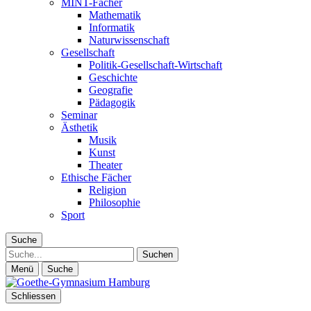
MINT-Fächer
Mathematik
Informatik
Naturwissenschaft
Gesellschaft
Politik-Gesellschaft-Wirtschaft
Geschichte
Geografie
Pädagogik
Seminar
Ästhetik
Musik
Kunst
Theater
Ethische Fächer
Religion
Philosophie
Sport
Suche
Suche
Menü
Suche
Schliessen