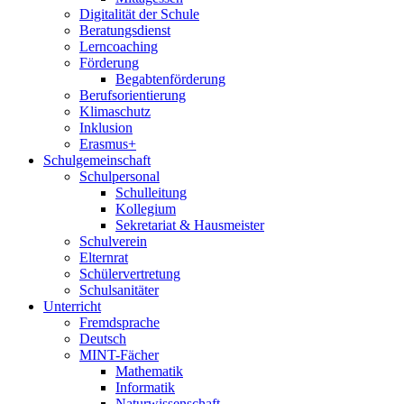
Digitalität der Schule
Beratungsdienst
Lerncoaching
Förderung
Begabtenförderung
Berufsorientierung
Klimaschutz
Inklusion
Erasmus+
Schulgemeinschaft
Schulpersonal
Schulleitung
Kollegium
Sekretariat & Hausmeister
Schulverein
Elternrat
Schülervertretung
Schulsanitäter
Unterricht
Fremdsprache
Deutsch
MINT-Fächer
Mathematik
Informatik
Naturwissenschaft