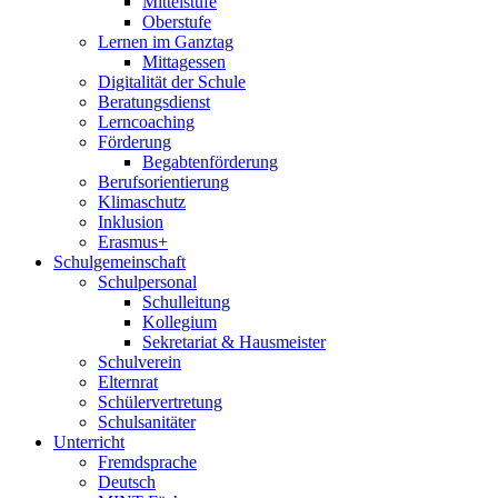
Mittelstufe
Oberstufe
Lernen im Ganztag
Mittagessen
Digitalität der Schule
Beratungsdienst
Lerncoaching
Förderung
Begabtenförderung
Berufsorientierung
Klimaschutz
Inklusion
Erasmus+
Schulgemeinschaft
Schulpersonal
Schulleitung
Kollegium
Sekretariat & Hausmeister
Schulverein
Elternrat
Schülervertretung
Schulsanitäter
Unterricht
Fremdsprache
Deutsch