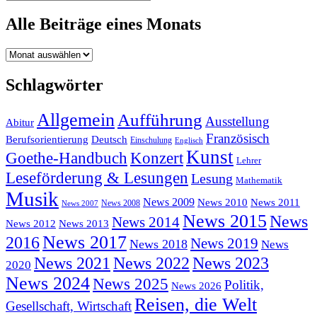
Alle Beiträge eines Monats
Alle
Beiträge
eines
Schlagwörter
Monats
Allgemein
Aufführung
Ausstellung
Abitur
Französisch
Berufsorientierung
Deutsch
Einschulung
Englisch
Kunst
Goethe-Handbuch
Konzert
Lehrer
Leseförderung & Lesungen
Lesung
Mathematik
Musik
News 2009
News 2010
News 2011
News 2008
News 2007
News 2015
News
News 2014
News 2012
News 2013
News 2017
2016
News 2019
News 2018
News
News 2022
News 2021
News 2023
2020
News 2024
News 2025
Politik,
News 2026
Reisen, die Welt
Gesellschaft, Wirtschaft