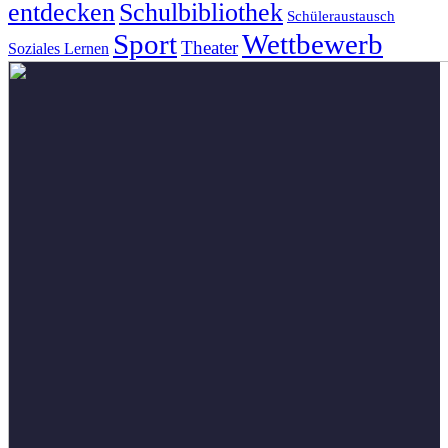
entdecken
Schulbibliothek
Schüleraustausch
Wettbewerb
Sport
Theater
Soziales Lernen