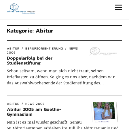
Goethe-Gymnasium Hamburg
Kategorie:
Abitur
ABITUR
BERUFSORIENTIERUNG
NEWS
2006
Doppelerfolg bei der
Studienstiftung
Schon seltsam, wenn man sich nicht traut, seinen
Briefkasten zu öffnen. So ging es uns aber, nachdem wir
das Auswahlwochenende der Studienstiftung des…
ABITUR
NEWS 2005
Abitur 2005 am Goethe-
Gymnasium
Nun ist es mal wieder geschafft: Genau
50 AbiturientInnen erhielten im Juli ihr Abiturzeugnis und