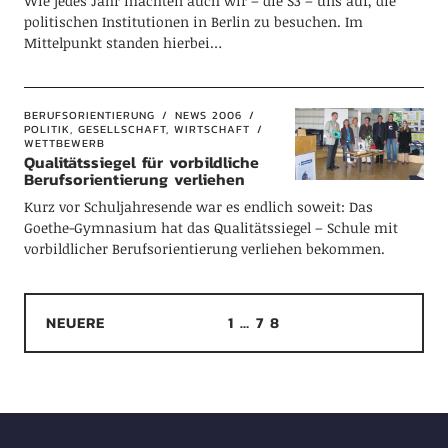
Wie jedes Jahr machten auch wir – die S3 – uns auf, die
politischen Institutionen in Berlin zu besuchen. Im
Mittelpunkt standen hierbei…
BERUFSORIENTIERUNG
NEWS 2006
POLITIK, GESELLSCHAFT, WIRTSCHAFT
WETTBEWERB
Qualitätssiegel für vorbildliche
Berufsorientierung verliehen
Kurz vor Schuljahresende war es endlich soweit: Das
Goethe-Gymnasium hat das Qualitätssiegel – Schule mit
vorbildlicher Berufsorientierung verliehen bekommen.
NEUERE
1
…
7
8