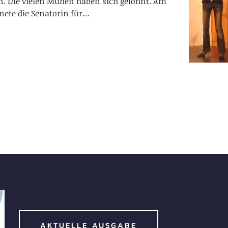
. Die vielen Mühen haben sich gelohnt. Am
hnete die Senatorin für…
AKTUELLE AUSGABE