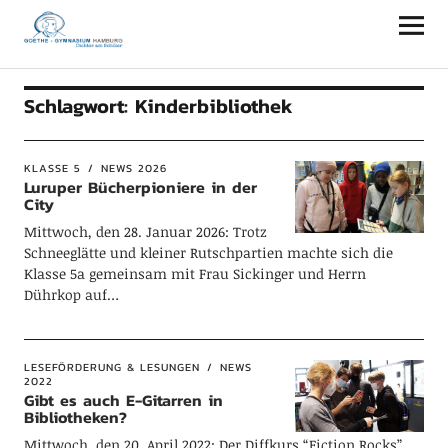
Goethe-Gymnasium Hamburg
Schlagwort:
Kinderbibliothek
KLASSE 5
NEWS 2026
Luruper Bücherpioniere in der
City
Mittwoch, den 28. Januar 2026: Trotz
Schneeglätte und kleiner Rutschpartien machte sich die
Klasse 5a gemeinsam mit Frau Sickinger und Herrn
Dührkop auf…
LESEFÖRDERUNG & LESUNGEN
NEWS
2022
Gibt es auch E-Gitarren in
Bibliotheken?
Mittwoch, den 20. April 2022: Der Diffkurs “Fiction Rocks”