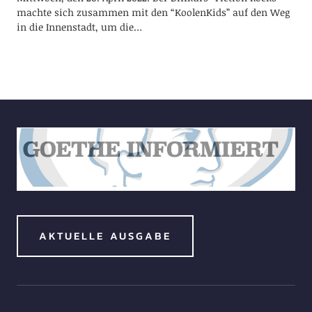
machte sich zusammen mit den “KoolenKids” auf den Weg
in die Innenstadt, um die…
AKTUELLE AUSGABE