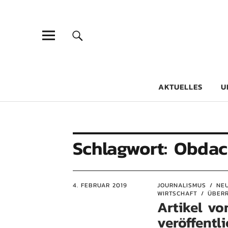
Goethe-Gy
DICHTER AM SCHÜLER
AKTUELLES
U
Schlagwort:
Obdac
4. FEBRUAR 2019
JOURNALISMUS
NE
WIRTSCHAFT
ÜBERR
Artikel v
veröffentli