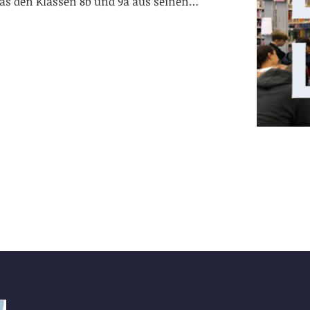
las den Klassen 8b und 9a aus seinen…