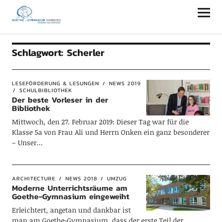
Goethe-Gymnasium Hamburg
Schlagwort:
Scherler
LESEFÖRDERUNG & LESUNGEN
NEWS 2019
SCHULBIBLIOTHEK
Der beste Vorleser in der
Bibliothek
Mittwoch, den 27. Februar 2019: Dieser Tag war für die
Klasse 5a von Frau Ali und Herrn Onken ein ganz besonderer
– Unser…
ARCHITECTURE
NEWS 2018
UMZUG
Moderne Unterrichtsräume am
Goethe-Gymnasium eingeweiht
Erleichtert, angetan und dankbar ist
man am Goethe-Gymnasium, dass der erste Teil der