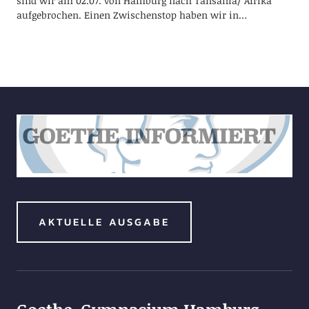
sind wir am 02.07. von Hamburg nach Tansania/ Afrika
aufgebrochen. Einen Zwischenstop haben wir in…
AKTUELLE AUSGABE