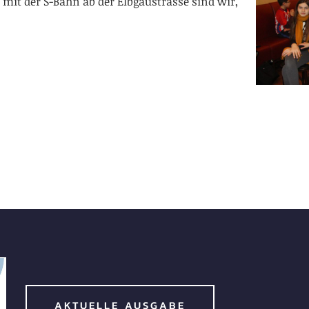
– mit der S-Bahn ab der Elbgaustrasse sind wir,
AKTUELLE AUSGABE