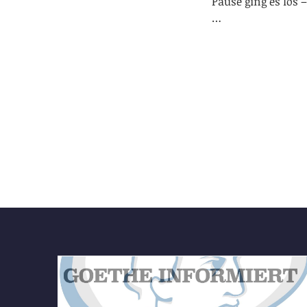
Pause ging es los 
…