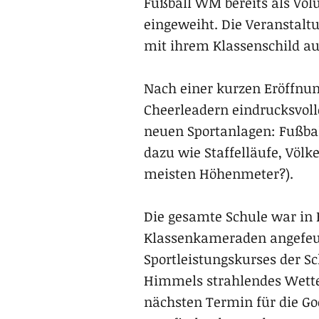
Fußball WM bereits als Volu
eingeweiht. Die Veranstalt
mit ihrem Klassenschild au
Nach einer kurzen Eröffnun
Cheerleadern eindrucksvoll
neuen Sportanlagen: Fußbal
dazu wie Staffelläufe, Völk
meisten Höhenmeter?).
Die gesamte Schule war in 
Klassenkameraden angefeue
Sportleistungskurses der S
Himmels strahlendes Wetter
nächsten Termin für die Goe