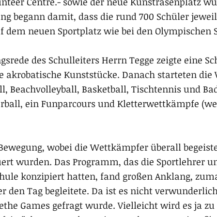
nteer Centre.- sowie der neue Kunstrasenplatz wur
ung begann damit, dass die rund 700 Schüler jewei
f dem neuen Sportplatz wie bei den Olympischen Sp
gsrede des Schulleiters Herrn Tegge zeigte eine S
e akrobatische Kunststücke. Danach starteten di
l, Beachvolleyball, Basketball, Tischtennis und B
erball, ein Funparcours und Kletterwettkämpfe (wel
Bewegung, wobei die Wettkämpfer überall begeiste
rt wurden. Das Programm, das die Sportlehrer un
chule konzipiert hatten, fand großen Anklang, zum
 den Tag begleitete. Da ist es nicht verwunderlic
the Games gefragt wurde. Vielleicht wird es ja zu 