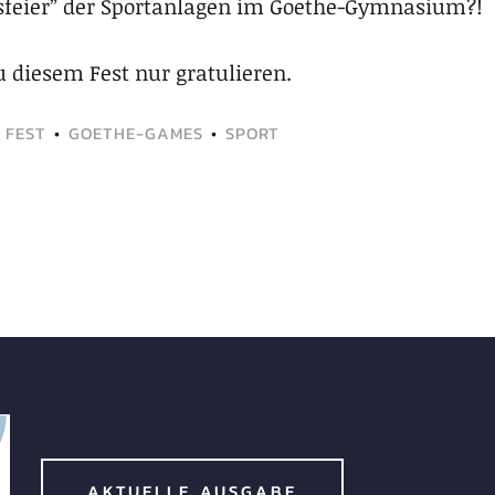
gsfeier” der Sportanlagen im Goethe-Gymnasium?!
 diesem Fest nur gratulieren.
•
FEST
•
GOETHE-GAMES
•
SPORT
AKTUELLE AUSGABE