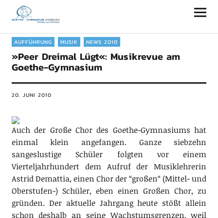
Goethe-Gymnasium Hamburg
AUFFÜHRUNG
MUSIK
NEWS 2010
»Peer Dreimal Lügt«: Musikrevue am
Goethe-Gymnasium
20. JUNI 2010
Auch der Große Chor des Goethe-Gymnasiums hat
einmal klein angefangen. Ganze siebzehn
sangeslustige Schüler folgten vor einem
Vierteljahrhundert dem Aufruf der Musiklehrerin
Astrid Demattia, einen Chor der “großen“ (Mittel- und
Oberstufen-) Schüler, eben einen Großen Chor, zu
gründen. Der aktuelle Jahrgang heute stößt allein
schon deshalb an seine Wachstumsgrenzen, weil