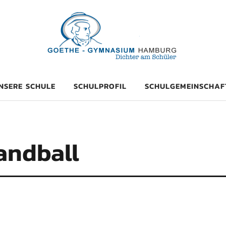
mnasium Hambu
NSERE SCHULE
SCHULPROFIL
SCHULGEMEINSCHAF
andball