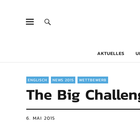
Goethe-Gy
DICHTER AM SCHÜLER
AKTUELLES
U
ENGLISCH
NEWS 2015
WETTBEWERB
The Big Challen
6. MAI 2015