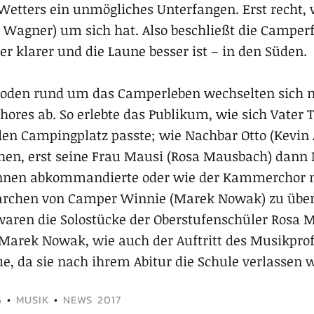
Wetters ein unmögliches Unterfangen. Erst recht
le Wagner) um sich hat. Also beschließt die Campe
r klarer und die Laune besser ist – in den Süden.
soden rund um das Camperleben wechselten sich m
ores ab. So erlebte das Publikum, wie sich Vater
 den Campingplatz passte; wie Nachbar Otto (Kevin 
sehen, erst seine Frau Mausi (Rosa Mausbach) dann
erinnen abkommandierte oder wie der Kammerchor 
rchen von Camper Winnie (Marek Nowak) zu über
aren die Solostücke der Oberstufenschüler Rosa M
Marek Nowak, wie auch der Auftritt des Musikprofi
ue, da sie nach ihrem Abitur die Schule verlassen 
G
•
MUSIK
•
NEWS 2017