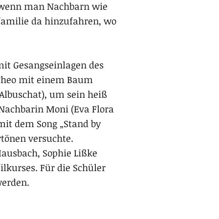
, wenn man Nachbarn wie
rfamilie da hinzufahren, wo
it Gesangseinlagen des
 Theo mit einem Baum
Albuschat), um sein heiß
 Nachbarin Moni (Eva Flora
mit dem Song „Stand by
tönen versuchte.
ausbach, Sophie Lißke
lkurses. Für die Schüler
werden.