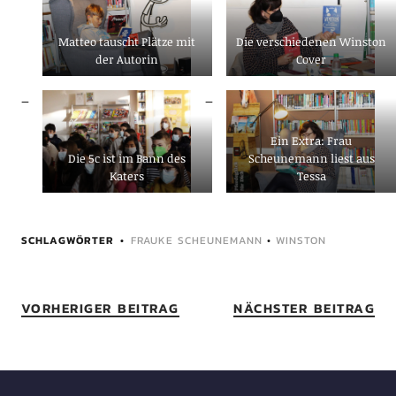
Matteo tauscht Plätze mit
Die verschiedenen Winston
der Autorin
Cover
Ein Extra: Frau
Die 5c ist im Bann des
Scheunemann liest aus
Katers
Tessa
SCHLAGWÖRTER
FRAUKE SCHEUNEMANN
•
WINSTON
VORHERIGER BEITRAG
NÄCHSTER BEITRAG