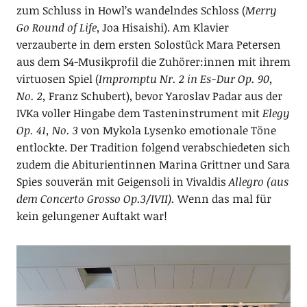
zum Schluss in Howl’s wandelndes Schloss (
Merry
Go Round of Life
, Joa Hisaishi). Am Klavier
verzauberte in dem ersten Solostück Mara Petersen
aus dem S4-Musikprofil die Zuhörer:innen mit ihrem
virtuosen Spiel (
Impromptu Nr. 2 in Es-Dur Op. 90,
No. 2,
Franz Schubert), bevor Yaroslav Padar aus der
IVKa voller Hingabe dem Tasteninstrument mit
Elegy
Op. 41, No. 3
von Mykola Lysenko emotionale Töne
entlockte. Der Tradition folgend verabschiedeten sich
zudem die Abiturientinnen Marina Grittner und Sara
Spies souverän mit Geigensoli in Vivaldis
Allegro (aus
dem Concerto Grosso Op.3/IVII).
Wenn das mal für
kein gelungener Auftakt war!