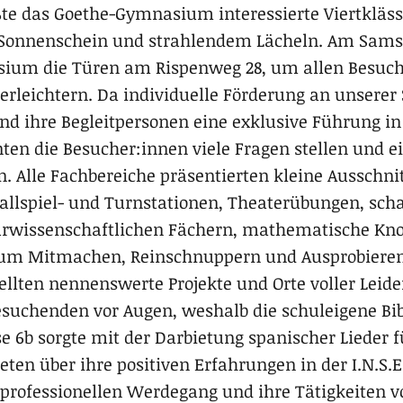
te das Goethe-Gymnasium interessierte Viertkläss
Sonnenschein und strahlendem Lächeln. Am Samsta
sium die Türen am Rispenweg 28, um allen Besuch
erleichtern. Da individuelle Förderung an unserer
und ihre Begleitpersonen eine exklusive Führung i
ten die Besucher:innen viele Fragen stellen und e
n. Alle Fachbereiche präsentierten kleine Ausschn
Ballspiel- und Turnstationen, Theaterübungen, sch
urwissenschaftlichen Fächern, mathematische Kno
zum Mitmachen, Reinschnuppern und Ausprobieren 
ellten nennenswerte Projekte und Orte voller Leide
esuchenden vor Augen, weshalb die schuleigene Bib
se 6b sorgte mit der Darbietung spanischer Lieder 
eten über ihre positiven Erfahrungen in der I.N.S.E
 professionellen Werdegang und ihre Tätigkeiten v