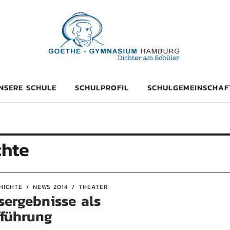
mnasium Hambu
NSERE SCHULE
SCHULPROFIL
SCHULGEMEINSCHAF
chte
HICHTE
NEWS 2014
THEATER
sergebnisse als
fführung