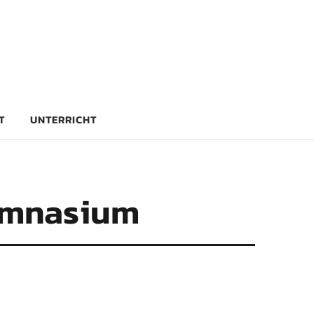
rg
T
UNTERRICHT
ymnasium