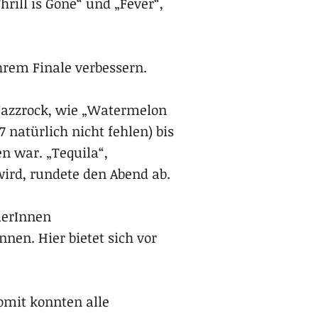
rill is Gone“ und „Fever“,
hrem Finale verbessern.
r Jazzrock, wie „Watermelon
natürlich nicht fehlen) bis
en war. „Tequila“,
ird, rundete den Abend ab.
lerInnen
nnen. Hier bietet sich vor
omit konnten alle