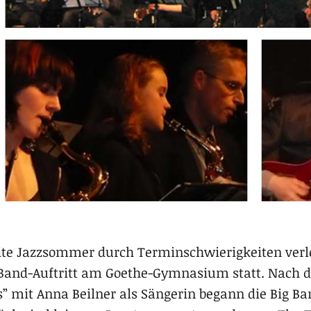
te Jazzsommer durch Terminschwierigkeiten verl
g-Band-Auftritt am Goethe-Gymnasium statt. Nach 
 mit Anna Beilner als Sängerin begann die Big Ban