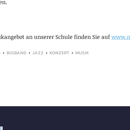
en.
kangebot an unserer Schule finden Sie auf
www.mu
G
•
BIGBAND
•
JAZZ
•
KONZERT
•
MUSIK