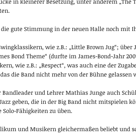
ücke in kleinerer Besetzung, unter anderem „The Th
ten.
 die gute Stimmung in der neuen Halle noch mit I
Swingklassikern, wie z.B.: „Little Brown Jug“; übe
es Bond Theme“ (durfte im James-Bond-Jahr 2007 
kern, wie z.B.: „Respect“, was auch eine der Zugab
 das die Band nicht mehr von der Bühne gelassen w
 Bandleader und Lehrer Mathias Junge auch Schü
azz geben, die in der Big Band nicht mitspielen kö
e Solo-Fähigkeiten zu üben.
blikum und Musikern gleichermaßen beliebt und s