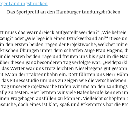
Das Sportprofil an den Hamburger Landungsbrücken
ort muss das Warndreieck aufgestellt werden?“ „Wie befreie
ug?“ oder „Wie lege ich einen Druckverband an?“ Diese und
 S1 in den ersten beiden Tagen der Projektwoche, welcher mit
aktischen Übungen unter dem scharfen Auge Frau Hagens, die
r die ersten beiden Tage und freuten uns bis spät in die Na
 über diesen ganz besonderen Tag verfolgte war: „Heidepark!!
 das Wetter war uns trotz leichten Nieselregens gut geso
eit e.V an der Trabrennbahn ein. Dort führten uns Herr Höhn
ch das Fitnessstudio um uns zu zeigen wie die verschiedene
en Tag unserer Projektwoche trafen wir uns an den Landung
lly zu testen. Hier lernten wir viele Hafenberufe kennen 
nen Fragebogen ausfüllen zu können. Vielleicht schöpften 
suche, doch eines ist klar, Spaß und Erkenntnis hat die Pr