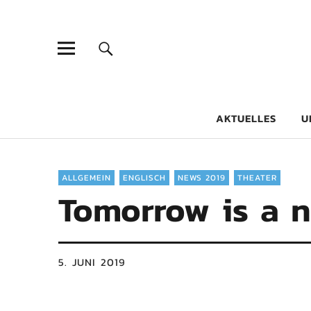
Goethe-Gy
DICHTER AM SCHÜLER
AKTUELLES
U
ALLGEMEIN
ENGLISCH
NEWS 2019
THEATER
Tomorrow is a 
5. JUNI 2019