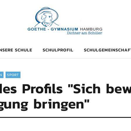
mnasium Hambu
NSERE SCHULE
SCHULPROFIL
SCHULGEMEINSCHAF
N
SPORT
es Profils "Sich b
gung bringen"