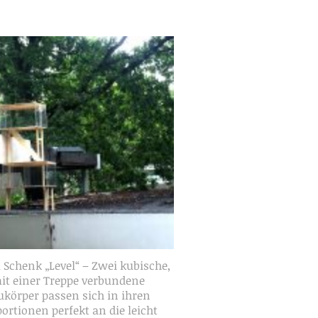
 Schenk „Level“ – Zwei kubische,
it einer Treppe verbundene
ukörper passen sich in ihren
ortionen perfekt an die leicht