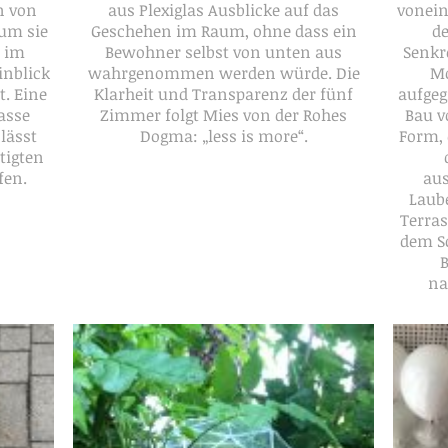
n von
aus Plexiglas Ausblicke auf das
vonein
um sie
Geschehen im Raum, ohne dass ein
de
 im
Bewohner selbst von unten aus
Senkr
inblick
wahrgenommen werden würde. Die
Mo
t. Eine
Klarheit und Transparenz der fünf
aufgeg
asse
Zimmer folgt Mies von der Rohes
Bau v
lässt
Dogma: „less is more“.
Form, 
tigten
fen.
au
Laube
Terras
dem S
na