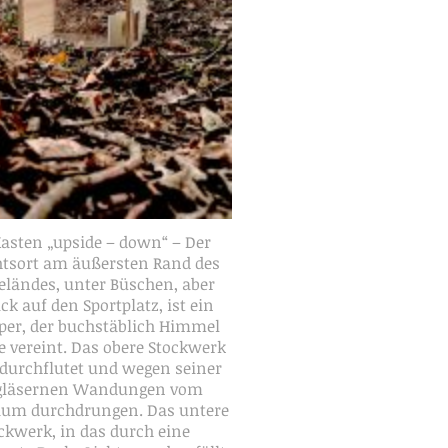
Kasten „upside – down“ – Der
htsort am äußersten Rand des
eländes, unter Büschen, aber
ick auf den Sportplatz, ist ein
per, der buchstäblich Himmel
e vereint. Das obere Stockwerk
htdurchflutet und wegen seiner
 gläsernen Wandungen vom
um durchdrungen. Das untere
ckwerk, in das durch eine