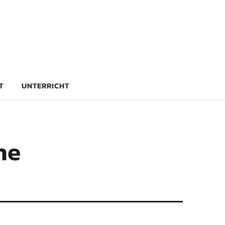
rg
T
UNTERRICHT
he