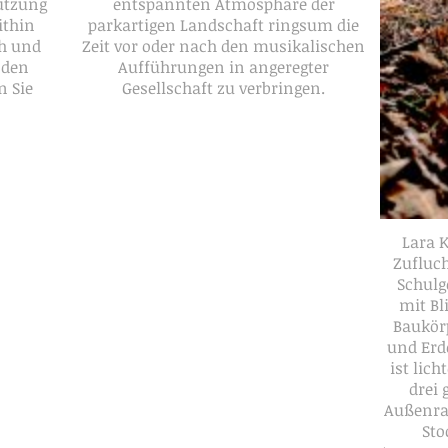
Nutzung
entspannten Atmosphäre der
ithin
parkartigen Landschaft ringsum die
ch und
Zeit vor oder nach den musikalischen
 den
Aufführungen in angeregter
 Sie
Gesellschaft zu verbringen.
Lara 
Zufluc
Schulg
mit Bl
Baukör
und Erd
ist lic
drei
Außenra
Sto