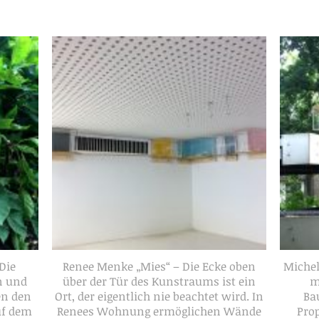
Die
Renee Menke „Mies“ – Die Ecke oben
Michel
n und
über der Tür des Kunstraums ist ein
m
en den
Ort, der eigentlich nie beachtet wird. In
Ba
uf dem
Renees Wohnung ermöglichen Wände
Prop