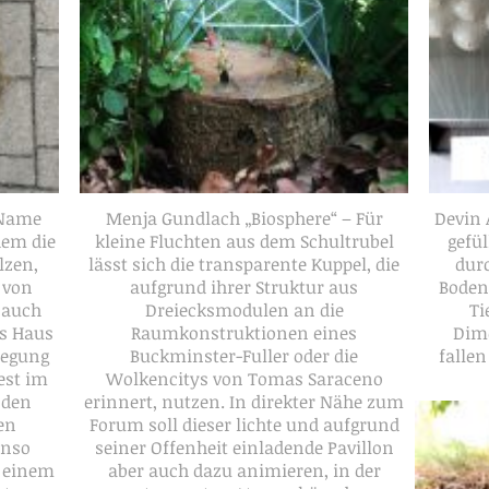
 Name
Menja Gundlach „Biosphere“ – Für
Devin 
dem die
kleine Fluchten aus dem Schultrubel
gefü
lzen,
lässt sich die transparente Kuppel, die
dur
 von
aufgrund ihrer Struktur aus
Boden
n auch
Dreiecksmodulen an die
Ti
as Haus
Raumkonstruktionen eines
Dime
wegung
Buckminster-Fuller oder die
fallen
fest im
Wolkencitys von Tomas Saraceno
 den
erinnert, nutzen. In direkter Nähe zum
en
Forum soll dieser lichte und aufgrund
enso
seiner Offenheit einladende Pavillon
f einem
aber auch dazu animieren, in der