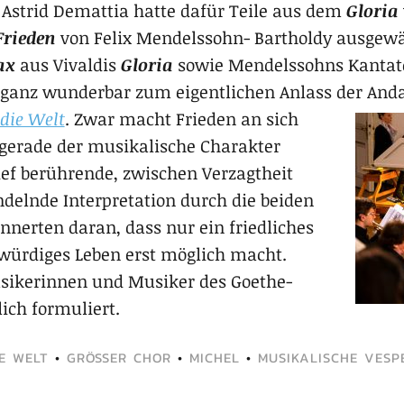
n Astrid Demattia hatte dafür Teile aus dem
Gloria
Frieden
von Felix Mendelssohn- Bartholdy ausgewäh
pax
aus Vivaldis
Gloria
sowie Mendelssohns Kantate
 ganz wunderbar zum eigentlichen Anlass der And
 die Welt
. Zwar macht Frieden an sich
gerade der musikalische Charakter
ief berührende, zwischen Verzagtheit
delnde Interpretation durch die beiden
nnerten daran, dass nur ein friedliches
ürdiges Leben erst möglich macht.
usikerinnen und Musiker des Goethe-
ch formuliert.
E WELT
•
GRÖSSER CHOR
•
MICHEL
•
MUSIKALISCHE VESP