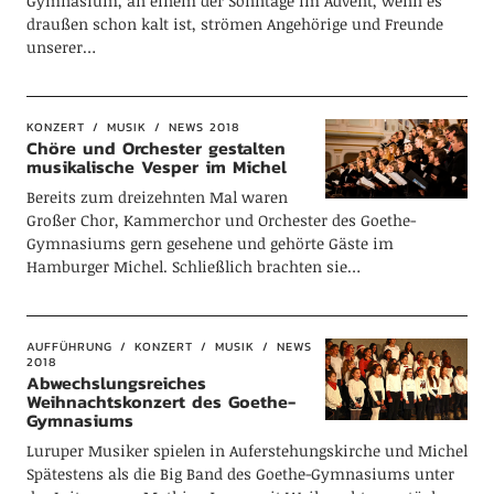
Gymnasium, an einem der Sonntage im Advent, wenn es
draußen schon kalt ist, strömen Angehörige und Freunde
unserer…
KONZERT
MUSIK
NEWS 2018
Chöre und Orchester gestalten
musikalische Vesper im Michel
Bereits zum dreizehnten Mal waren
Großer Chor, Kammerchor und Orchester des Goethe-
Gymnasiums gern gesehene und gehörte Gäste im
Hamburger Michel. Schließlich brachten sie…
AUFFÜHRUNG
KONZERT
MUSIK
NEWS
2018
Abwechslungsreiches
Weihnachtskonzert des Goethe-
Gymnasiums
Luruper Musiker spielen in Auferstehungskirche und Michel
Spätestens als die Big Band des Goethe-Gymnasiums unter