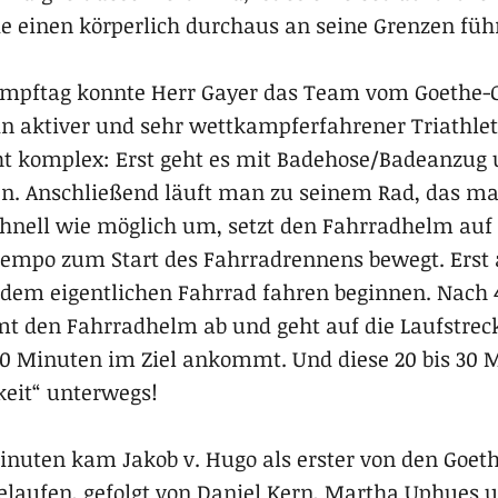
 die einen körperlich durchaus an seine Grenzen fü
ampftag konnte Herr Gayer das Team vom Goethe
ein aktiver und sehr wettkampferfahrener Triathlet 
cht komplex: Erst geht es mit Badehose/Badeanzug
 Anschließend läuft man zu seinem Rad, das ma
schnell wie möglich um, setzt den Fahrradhelm auf
empo zum Start des Fahrradrennens bewegt. Erst 
em eigentlichen Fahrrad fahren beginnen. Nach 4
mt den Fahrradhelm ab und geht auf die Laufstre
s 30 Minuten im Ziel ankommt. Und diese 20 bis 30
keit“ unterwegs!
 Minuten kam Jakob v. Hugo als erster von den Go
gelaufen, gefolgt von Daniel Kern, Martha Uphues 