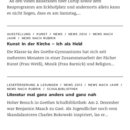
An den vielen Baukränen über Lurup sowie dem
Bauprogramm am Eckhofplatz und andernorts allein kann
es nicht liegen, dass es am Samstag,…
AUSSTELLUNG
KUNST
NEWS
NEWS 2014
NEWS NACH
JAHR
NEWS NACH RUBRIK
Kunst in der Kirche – Ich als Held
Die Klasse 6a des Goethe-Gymnasiums hat sich seit
mehreren Monaten in einer Zusammenarbeit der Fächer
Kunst (Frau Weiß), Musik (Frau Barnick) und Religion…
LESEFÖRDERUNG & LESUNGEN
NEWS 2013
NEWS NACH JAHR
NEWS NACH RUBRIK
SCHULBIBLIOTHEK
Literatur mal ganz anders und ganz nah
Hoher Besuch in Goethes Schulbibliothek: Am 2. Dezember
war Benjamin Maack zu Gast. Als Jugendlicher noch vom
Skandalautoren Charles Bukowski inspiriert, las er…