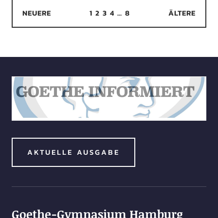
NEUERE
1
2
3
4
…
8
ÄLTERE
AKTUELLE AUSGABE
Goethe-Gymnasium Hamburg