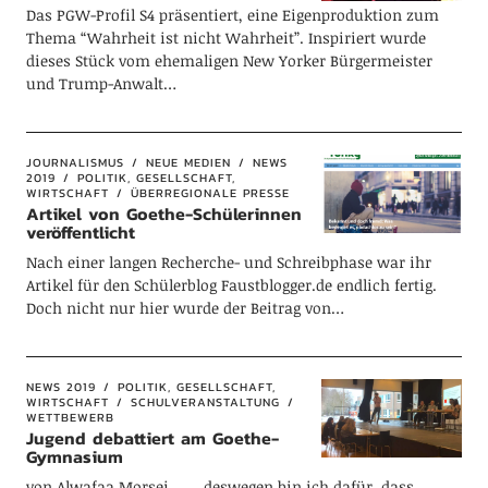
Das PGW-Profil S4 präsentiert, eine Eigenproduktion zum
Thema “Wahrheit ist nicht Wahrheit”. Inspiriert wurde
dieses Stück vom ehemaligen New Yorker Bürgermeister
und Trump-Anwalt…
JOURNALISMUS
NEUE MEDIEN
NEWS
2019
POLITIK, GESELLSCHAFT,
WIRTSCHAFT
ÜBERREGIONALE PRESSE
Artikel von Goethe-Schülerinnen
veröffentlicht
Nach einer langen Recherche- und Schreibphase war ihr
Artikel für den Schülerblog Faustblogger.de endlich fertig.
Doch nicht nur hier wurde der Beitrag von…
NEWS 2019
POLITIK, GESELLSCHAFT,
WIRTSCHAFT
SCHULVERANSTALTUNG
WETTBEWERB
Jugend debattiert am Goethe-
Gymnasium
von Alwafaa Morsei ,, … deswegen bin ich dafür, dass